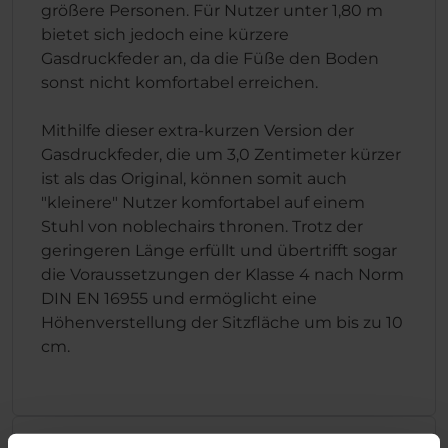
größere Personen. Für Nutzer unter 1,80 m
bietet sich jedoch eine kürzere
Gasdruckfeder an, da die Füße den Boden
sonst nicht komfortabel erreichen.
Mithilfe dieser extra-kurzen Version der
Gasdruckfeder, die um 3,0 Zentimeter kürzer
ist als das Original, können somit auch
"kleinere" Nutzer komfortabel auf einem
Stuhl von noblechairs thronen. Trotz der
geringeren Länge erfüllt und übertrifft sogar
die Voraussetzungen der Klasse 4 nach Norm
DIN EN 16955 und ermöglicht eine
Höhenverstellung der Sitzfläche um bis zu 10
cm.
Technische Details