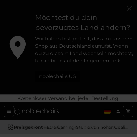
Möchtest du dein
bevorzugtes Land ändern?
Wir haben festgestellt, dass du unseren
Shop aus Deutschland aufrufst. Wenn
du zu diesem Land wechseln möchtest,
klicke bitte auf den folgenden Link:
noblechairs US
Kostenloser Versand bei jeder Bestellung!
Ergonomisches Design
Hochwertige Materialien
- Bietet optimale Unterstützung und Komfort
- Langlebig und besonders Angenehm