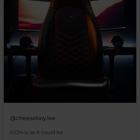
@cheeseboy.lee
ICON-ic as it could be