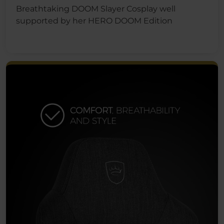
Breathtaking DOOM Slayer Cosplay well
supported by her HERO DOOM Edition