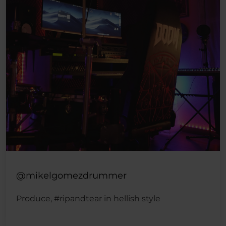
@mikelgomezdrummer
Produce, #ripandtear in hellish style