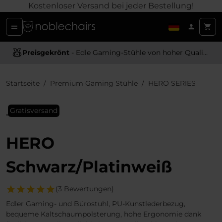
Kostenloser Versand bei jeder Bestellung!
Preisgekrönt
Ergonomisches Design
- Edle Gaming-Stühle von hoher Qualität
- Bietet optimale Unterstützung und Komfort
Startseite
Premium Gaming Stühle
HERO SERIES
Gratisversand
HERO
Schwarz/Platinweiß
(3 Bewertungen)
Edler Gaming- und Bürostuhl, PU-Kunstlederbezug,
bequeme Kaltschaumpolsterung, hohe Ergonomie dank