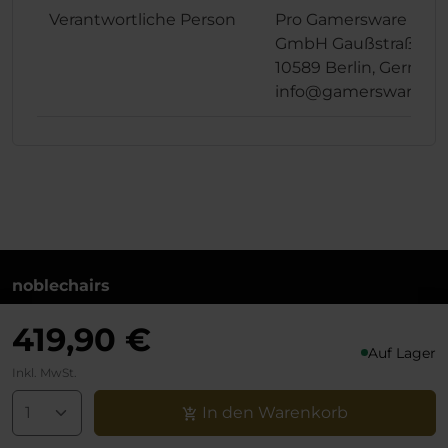
Verantwortliche Person
Pro Gamersware
GmbH Gaußstraße 1,
10589 Berlin, German
info@gamersware.c
noblechairs
+49 (0)30 8379 95 00
419,90 €
Montag bis Freitag zwischen 10 und 18 Uhr
Auf Lager
info@noblechairs.com
Inkl. MwSt.
Vertrag widerrufen
In den Warenkorb