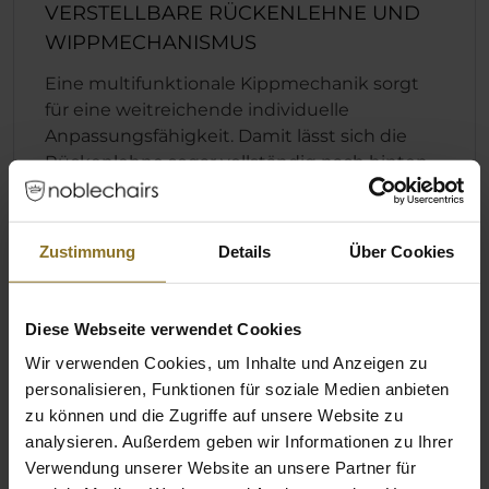
VERSTELLBARE RÜCKENLEHNE UND
WIPPMECHANISMUS
Eine multifunktionale Kippmechanik sorgt
für eine weitreichende individuelle
Anpassungsfähigkeit. Damit lässt sich die
Rückenlehne sogar vollständig nach hinten
kippen. Mit der Wippmechanik lässt sich der
gesamte Stuhl samt Sitzfläche nach hinten
schrägstellen.
Zustimmung
Details
Über Cookies
Schnelle und einfache Einrastfunktion der
Rückenlehne
Diese Webseite verwendet Cookies
Individuell anpassbare Sitzhöhe
Wir verwenden Cookies, um Inhalte und Anzeigen zu
Wippmechanismus, der sich unabhängig
personalisieren, Funktionen für soziale Medien anbieten
von der Position der Rückenlehne
zu können und die Zugriffe auf unsere Website zu
einrasten lässt
analysieren. Außerdem geben wir Informationen zu Ihrer
Verwendung unserer Website an unsere Partner für