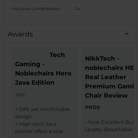
inklusive Lendenkissen
Ja
Awards
Tech
NikkTech -
Gaming -
noblechairs HE
Noblechairs Hero
Real Leather
Java Edition
Premium Gami
Yay!
Chair Review
PROS
+ Safe yet comfortable
design.
- Near Excellent Buil
+ High-tech Java
Quality (Breathable T
leather offers a nice
Grain Leather / Steel