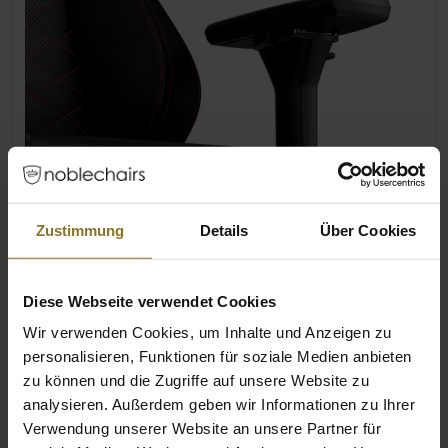
Zustimmung
Details
Über Cookies
Diese Webseite verwendet Cookies
Wir verwenden Cookies, um Inhalte und Anzeigen zu
GROßE ANPASSBARE 4D ARMLEHNEN
personalisieren, Funktionen für soziale Medien anbieten
Die besonders großen 4D-Armlehnen der
zu können und die Zugriffe auf unsere Website zu
HERO-Serie haben vielfältige individuelle
analysieren. Außerdem geben wir Informationen zu Ihrer
Einstellungsmöglichkeiten für jeden
Verwendung unserer Website an unsere Partner für