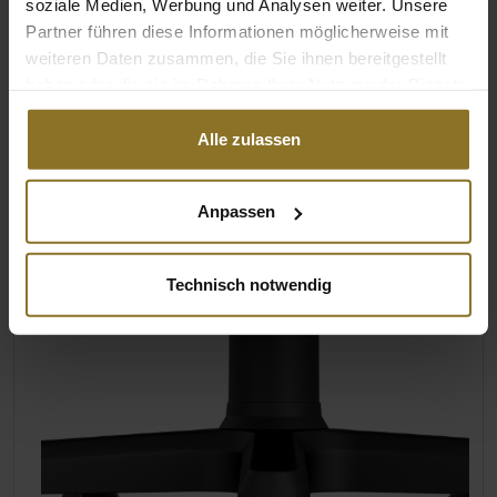
Benutzer. Im Vergleich zu den anderen
soziale Medien, Werbung und Analysen weiter. Unsere
noblechairs-Modellen wurden die Armlehnen
Partner führen diese Informationen möglicherweise mit
nochmals deutlich vergrößert.
weiteren Daten zusammen, die Sie ihnen bereitgestellt
haben oder die sie im Rahmen Ihrer Nutzung der Dienste
Einstellbar in Höhe, Tiefe, Abstand zur
gesammelt haben.
Sitzfläche und Winkel
Alle zulassen
Mit Kunstleder gepolstert
Texturierte Oberfläche für eine besondere
Anpassen
Griffigkeit
Technisch notwendig