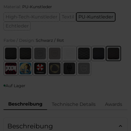
Material:
PU-Kunstleder
High-Tech-Kunstleder
Textil
PU-Kunstleder
Echtleder
Farbe / Design:
Schwarz / Rot
Auf Lager
Beschreibung
Technische Details
Awards
Beschreibung