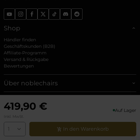
Shop
Händler finden
Geschäftskunden (B2B)
Affiliate-Programm
Versand & Rückgabe
Bewertungen
Über noblechairs
Support
419,90 €
Auf Lager
Rechtliches
Inkl. MwSt.
In den Warenkorb
Zahlungsmethoden