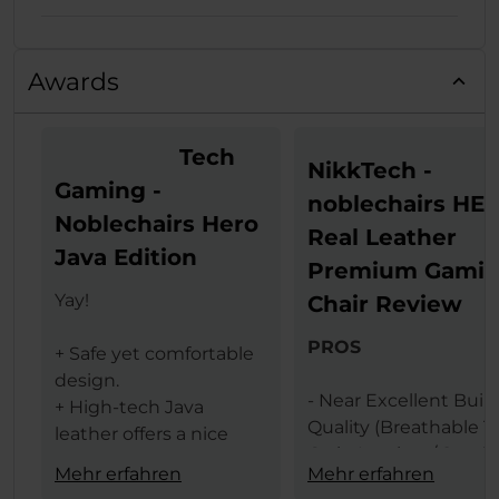
Awards
Tech
NikkTech -
Gaming -
noblechairs HE
Noblechairs Hero
Real Leather
Java Edition
Premium Gami
Yay!
Chair Review
PROS
+ Safe yet comfortable
design.
- Near Excellent Buil
+ High-tech Java
Quality (Breathable T
leather offers a nice
Grain Leather / Steel
texture.
Mehr erfahren
Mehr erfahren
Frame)
+ The same leather