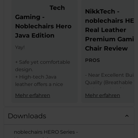
Tech
NikkTech -
Gaming -
noblechairs HE
Noblechairs Hero
Real Leather
Java Edition
Premium Gami
Yay!
Chair Review
PROS
+ Safe yet comfortable
design.
- Near Excellent Buil
+ High-tech Java
Quality (Breathable T
leather offers a nice
Grain Leather / Steel
texture.
Mehr erfahren
Mehr erfahren
Frame)
+ The same leather
- Design (Available In 
ensures less heat
Black & Black Red
transfer (conduction)
Downloads
Colors)
between the user and
- Comfort Levels
gaming chair.
noblechairs HERO Series -
- Large Size
+ Lumbar support