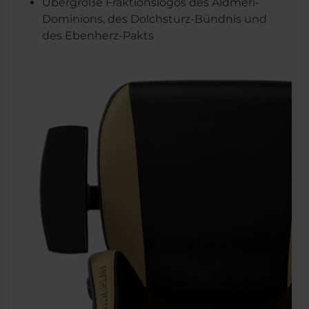
Übergroße Fraktionslogos des Aldmeri-
Dominions, des Dolchsturz-Bündnis und
des Ebenherz-Pakts