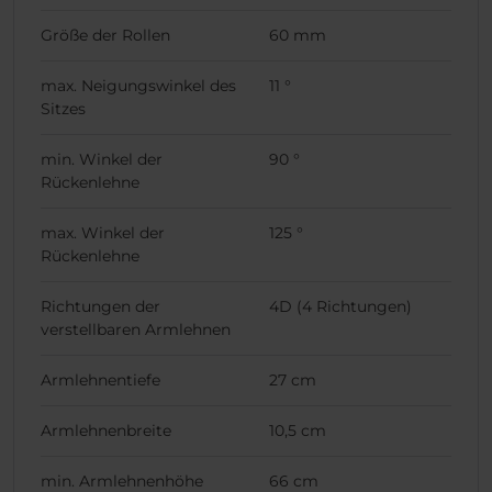
Größe der Rollen
60 mm
max. Neigungswinkel des
11 °
Sitzes
min. Winkel der
90 °
Rückenlehne
max. Winkel der
125 °
Rückenlehne
Richtungen der
4D (4 Richtungen)
verstellbaren Armlehnen
Armlehnentiefe
27 cm
Armlehnenbreite
10,5 cm
min. Armlehnenhöhe
66 cm