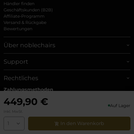
Händler finden
Geschäftskunden (B2B)
Affiliate-Programm
Versand & Rückgabe
Bewertungen
Über noblechairs
Support
Rechtliches
Zahlungsmethoden
449,90 €
Auf Lager
Versandpartner
Inkl. MwSt.
In den Warenkorb