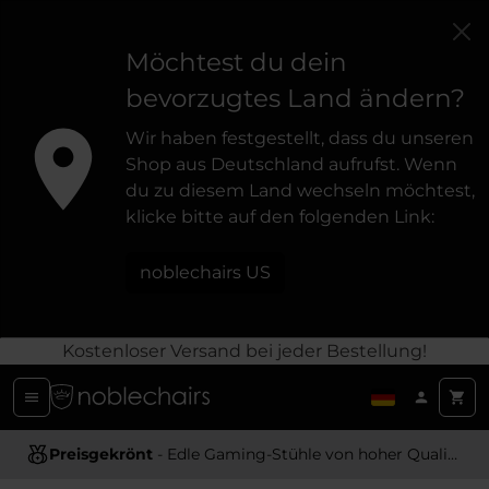
Möchtest du dein
bevorzugtes Land ändern?
Wir haben festgestellt, dass du unseren
Shop aus Deutschland aufrufst. Wenn
du zu diesem Land wechseln möchtest,
klicke bitte auf den folgenden Link:
noblechairs US
Kostenloser Versand bei jeder Bestellung!
Preisgekrönt
Ergonomisches Design
- Edle Gaming-Stühle von hoher Qualität
- Bietet optimale Unterstützung und Komfort