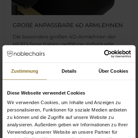
GROßE ANPASSBARE 4D ARMLEHNEN
Die besonders großen 4D-Armlehnen der
HERO-Serie haben vielfältige individuelle
Einstellungsmöglichkeiten für jeden
Benutzer.
Zustimmung
Details
Über Cookies
Unsere in vier Richtungen verstellbaren
Armlehnen aus Polyurethan bieten eine
subtil strukturierte Oberfläche, die hilft, eine
Diese Webseite verwendet Cookies
Balance zwischen angenhemer Haptik und
Wir verwenden Cookies, um Inhalte und Anzeigen zu
dem richtigen Grip für intensivste Gaming-
personalisieren, Funktionen für soziale Medien anbieten
Sessions zu finden.
zu können und die Zugriffe auf unsere Website zu
analysieren. Außerdem geben wir Informationen zu Ihrer
Einstellbar in Höhe, Tiefe, Abstand zur
Verwendung unserer Website an unsere Partner für
Sitzfläche und Winkel