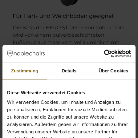
Für Hart- und Weichböden geeignet
Die Basis der HERO ST-Reihe von noblechairs
wird von einem pulverbeschichteten
Fußkreuz aus massivem Vollaluminium mit
fünf Armen und speziellen Lenkrollen
gebildet. Diese 60-mm-Rollen bestehen aus
einem Nylonkern mit einem
Zustimmung
Details
Über Cookies
Polyurethanüberzug, sind sehr weich sowie
laufruhig und somit für Hart- und
Weichböden gleichermaßen geeignet. Die
Diese Webseite verwendet Cookies
Gasdruckfeder der Sicherheitsstufe 4 ist in
Zusammenarbeit mit dem optimierten
Wir verwenden Cookies, um Inhalte und Anzeigen zu
Stuhlkreuz zudem für eine maximale
personalisieren, Funktionen für soziale Medien anbieten
Belastung mit bis zu 150 kg zugelassen.
zu können und die Zugriffe auf unsere Website zu
analysieren. Außerdem geben wir Informationen zu Ihrer
Verwendung unserer Website an unsere Partner für