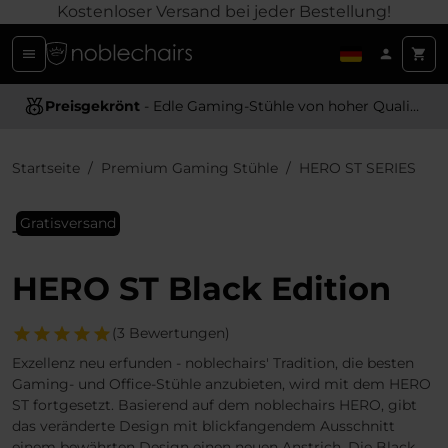
Kostenloser Versand bei jeder Bestellung!
Preisgekrönt
- Edle Gaming-Stühle von hoher Qualität
Startseite
Premium Gaming Stühle
HERO ST SERIES
Gratisversand
HERO ST Black Edition
(3 Bewertungen)
Exzellenz neu erfunden - noblechairs' Tradition, die besten
Gaming- und Office-Stühle anzubieten, wird mit dem HERO
ST fortgesetzt. Basierend auf dem noblechairs HERO, gibt
das veränderte Design mit blickfangendem Ausschnitt
einem bewährten Design einen neuen Anstrich. Die Black