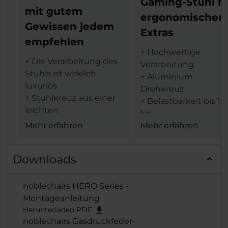
Gaming-Stuhl m
mit gutem
ergonomischen
Gewissen jedem
Extras
empfehlen
+ Hochwertige
+ Die Verarbeitung des
Verarbeitung
Stuhls ist wirklich
+ Aluminium
luxuriös
Drehkreuz
+ Stuhlkreuz aus einer
+ Belastbarkeit bis 15
leichten
kg
Aluminiumlegierung
Mehr erfahren
+ 4D-Armlehnen
Mehr erfahren
für weniger Gewicht
+ 60 mm Rollen für al
+ Die Armlehnen sind
Beläge geeignet
Downloads
in vier Achsen
+ Viele
verstellbar
Einstellmöglichkeite
noblechairs HERO Series -
+ Sehr hoher
Montageanleitung
Sitzkomfort
Herunterladen PDF
+ Sehr gute Ergonom
noblechairs Gasdruckfeder-