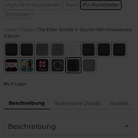
High-Tech-Kunstleder
Textil
PU-Kunstleder
Echtleder
Farbe / Design:
The Elder Scrolls V: Skyrim 10th Anniversary
Edition
Auf Lager
Beschreibung
Technische Details
Awards
Beschreibung