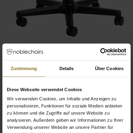
PU-KUNSTLEDER IN DRAKONISCHEM
DESIGN
Unser robustes, 100 % veganes PU-
Zustimmung
Details
Über Cookies
Kunstleder ist das ideale Material für die
Skyrim Anniversary Edition. Lass dich durch
das unverkennbare Logo und die
Diese Webseite verwendet Cookies
detaillierten Runen der Drachensprache in
Wir verwenden Cookies, um Inhalte und Anzeigen zu
den kalten Norden Tamriels eintauchen.
personalisieren, Funktionen für soziale Medien anbieten
zu können und die Zugriffe auf unsere Website zu
Wasserabweisend, einfach zu reinigen,
analysieren. Außerdem geben wir Informationen zu Ihrer
atmungsaktiv und robust
Verwendung unserer Website an unsere Partner für
1,55 mm dickes, 100 % veganes PU-