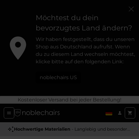
Möchtest du dein
bevorzugtes Land ändern?
Wir haben festgestellt, dass du unseren
Shop aus Deutschland aufrufst. Wenn
du zu diesem Land wechseln möchtest,
klicke bitte auf den folgenden Link:
noblechairs US
Kostenloser Versand bei jeder Bestellung!
Preisgekrönt
Hochwertige Materialien
- Edle Gaming-Stühle von hoher Qualität
- Langlebig und besonders Angenehm