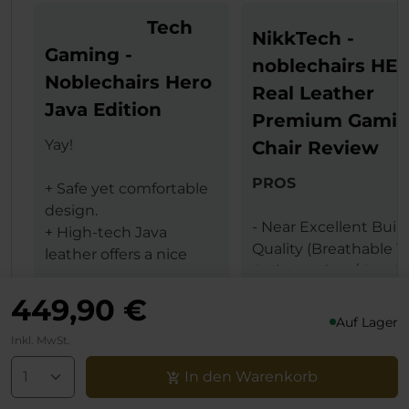
Tech
NikkTech -
Gaming -
noblechairs HE
Noblechairs Hero
Real Leather
Java Edition
Premium Gami
Yay!
Chair Review
PROS
+ Safe yet comfortable
design.
- Near Excellent Buil
+ High-tech Java
Quality (Breathable T
leather offers a nice
Grain Leather / Steel
texture.
Mehr erfahren
Mehr erfahren
Frame)
+ The same leather
449,90 €
- Design (Available In 
ensures less heat
Auf Lager
Black & Black Red
transfer (conduction)
Inkl. MwSt.
Downloads
Colors)
between the user and
In den Warenkorb
- Comfort Levels
gaming chair.
noblechairs HERO Series -
- Large Size
+ Lumbar support