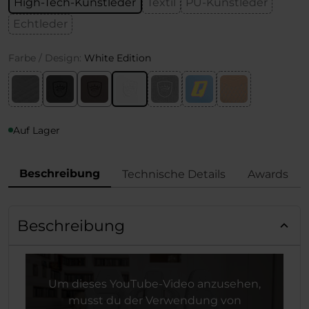
High-Tech-Kunstleder
Textil
PU-Kunstleder
Echtleder
Farbe / Design:
White Edition
Auf Lager
Beschreibung
Technische Details
Awards
Beschreibung
Um dieses YouTube-Video anzusehen,
musst du der Verwendung von