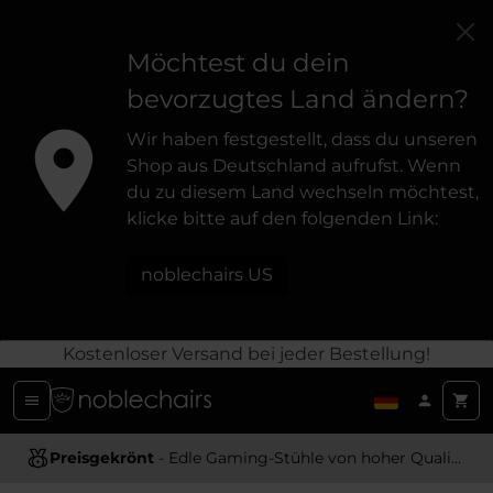
Möchtest du dein
bevorzugtes Land ändern?
Wir haben festgestellt, dass du unseren
Shop aus Deutschland aufrufst. Wenn
du zu diesem Land wechseln möchtest,
klicke bitte auf den folgenden Link:
noblechairs US
Kostenloser Versand bei jeder Bestellung!
Preisgekrönt
Ergonomisches Design
- Edle Gaming-Stühle von hoher Qualität
- Bietet optimale Unterstützung und Komfort