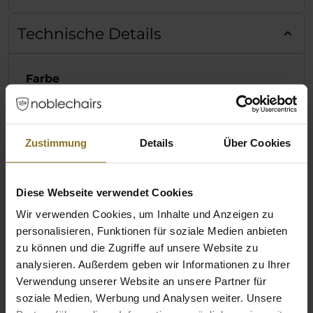
Technische Details
Farbe
Hauptfarbe
Weiß
Zustimmung
Details
Über Cookies
Hauptfarbe Kissen
Weiß
Farbe der Nähte
Silber
Diese Webseite verwendet Cookies
Hauptfarbe Kissennähte
Silber
Wir verwenden Cookies, um Inhalte und Anzeigen zu
personalisieren, Funktionen für soziale Medien anbieten
zu können und die Zugriffe auf unsere Website zu
Abmessungen / Maße
analysieren. Außerdem geben wir Informationen zu Ihrer
Verwendung unserer Website an unsere Partner für
Gewicht
28 kg
soziale Medien, Werbung und Analysen weiter. Unsere