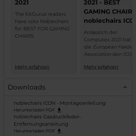
2021
2021 - BEST
GAMING CHAIR
The KitGurus readers
noblechairs ICO
have vote Noblechairs
for: BEST FOR GAMING
Anlässlich der
CHAIRS.
Computex 2021 hat
die
European Hardwa
Association
den ICON
Serie von noblechairs
Mehr erfahren
Mehr erfahren
den begehrten
European Hardware
Award 2021 in
Downloads
der
Kategorie "Best
Gaming
noblechairs ICON - Montageanleitung
Chair"
verliehen und
Herunterladen PDF
der exzellenten Reih
noblechairs Gasdruckfeder-
damit die verdiente
Entfernungsanleitung
Krone aufgesetzt.
Herunterladen PDF