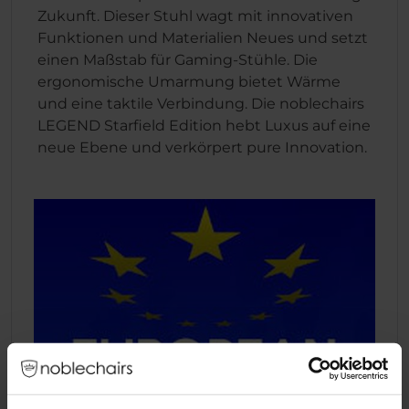
Zukunft. Dieser Stuhl wagt mit innovativen
Funktionen und Materialien Neues und setzt
einen Maßstab für Gaming-Stühle. Die
ergonomische Umarmung bietet Wärme
und eine taktile Verbindung. Die noblechairs
LEGEND Starfield Edition hebt Luxus auf eine
neue Ebene und verkörpert pure Innovation.