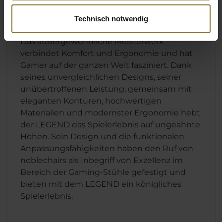
Champion hervorgegangen ist und den
renommierten Titel des EHA Best Gaming
Technisch notwendig
Chair Award 2023 für sich beansprucht hat.
Das außergewöhnliche Meisterwerk
verbindet Komfort und Ergonomie und hat
Gamer auf der ganzen Welt fasziniert. Dank
seines unvergleichlichen Designs, seiner
unübertroffenen Leistung, gemeinsam mit
eleganten Konturen, hochwertigen
Materialien und modernster Ergonomie hebt
der LEGEND das Spielerlebnis auf ungeahnte
Höhen. Sein Design und die funktionalen
Anpassungsfähigkeiten haben den Ruf von
noblechairs als Inbegriff von Exzellenz im
Bereich der Gaming-Stühle gefestigt und
bieten mit dem LEGEND ein königliches
Spielerlebnis.