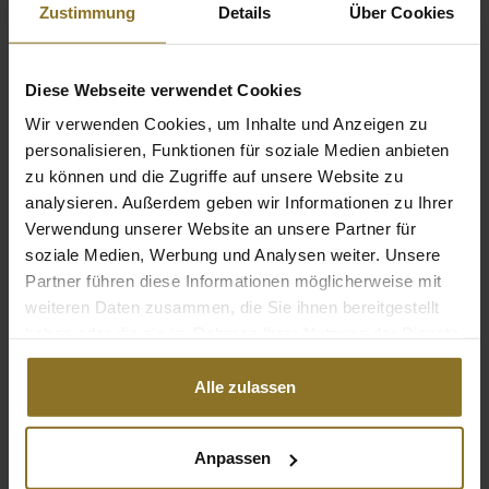
Zustimmung
Details
Über Cookies
Diese Webseite verwendet Cookies
Wir verwenden Cookies, um Inhalte und Anzeigen zu
personalisieren, Funktionen für soziale Medien anbieten
zu können und die Zugriffe auf unsere Website zu
analysieren. Außerdem geben wir Informationen zu Ihrer
Verwendung unserer Website an unsere Partner für
soziale Medien, Werbung und Analysen weiter. Unsere
Partner führen diese Informationen möglicherweise mit
weiteren Daten zusammen, die Sie ihnen bereitgestellt
haben oder die sie im Rahmen Ihrer Nutzung der Dienste
gesammelt haben.
DER LEGEND TRIUMPHIERT ALS
Alle zulassen
BESTER SEINER KLASSE
Wir freuen uns, bekannt zu geben, dass der
Anpassen
noblechairs LEGEND als unangefochtener