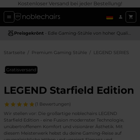
Kostenloser Versand bei jeder Bestellung!
Preisgekrönt
Ergonomisches Design
- Edle Gaming-Stühle von hoher Qualität
- Bietet optimale Unterstützung und Komfort
Startseite
Premium Gaming Stühle
LEGEND SERIES
Gratisversand
LEGEND Starfield Edition
(1 Bewertungen)
Wir stellen vor: Die großartige noblechairs LEGEND
Starfield Edition - eine Fusion modernster Technologie,
unübertroffenem Komfort und visionärer Ästhetik. Mit
diesem Meisterwerk hebst du deine Gaming-Reise auf
unvergleichliche Höhen und vereinst Eleganz und