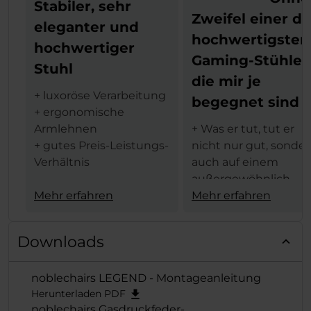
Stabiler, sehr
Zweifel einer de
eleganter und
hochwertigsten
hochwertiger
Gaming-Stühle,
Stuhl
die mir je
+ luxoröse Verarbeitung
begegnet sind
+ ergonomische
Armlehnen
+ Was er tut, tut er
+ gutes Preis-Leistungs-
nicht nur gut, sonde
Verhältnis
auch auf einem
außergewöhnlich
Aus dem tschechischen
Mehr erfahren
hohen Niveau
Mehr erfahren
Übersetzt:
+ Ein Gaming-Stuhl d
"Die Verarbeitung des
Spitzenklasse, der (je
Downloads
Stuhls ist wirklich
nach Farb- und
luxuriös, ich kann hier
Designwahl) sowohl 
noblechairs LEGEND - Montageanleitung
einfach keinen
Büro als auch im
Herunterladen PDF
Vergleich finden. Von
Wohnzimmer oder in
noblechairs Gasdruckfeder-