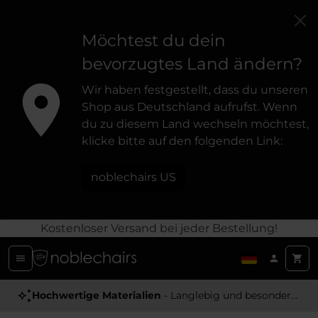
Möchtest du dein
bevorzugtes Land ändern?
Wir haben festgestellt, dass du unseren
Shop aus Deutschland aufrufst. Wenn
du zu diesem Land wechseln möchtest,
klicke bitte auf den folgenden Link:
noblechairs US
Kostenloser Versand bei jeder Bestellung!
Preisgekrönt
Hochwertige Materialien
- Edle Gaming-Stühle von hoher Qualität
- Langlebig und besonders Angenehm