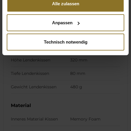
Alle zulassen
Höhe Nackenkissen
190 mm
Tiefe Nackenkissen
85 mm
Anpassen
Gewicht Nackenkissen
272 g
Technisch notwendig
Breite Lendenkissen
400 mm
Höhe Lendenkissen
320 mm
Tiefe Lendenkissen
80 mm
Gewicht Lendenkissen
480 g
Material
Inneres Material Kissen
Memory Foam