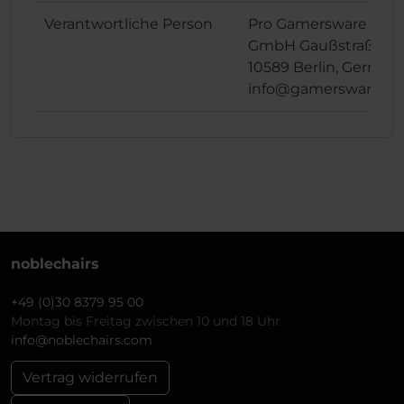
Verantwortliche Person
Pro Gamersware
GmbH Gaußstraße 1,
10589 Berlin, German
info@gamersware.c
noblechairs
+49 (0)30 8379 95 00
Montag bis Freitag zwischen 10 und 18 Uhr
info@noblechairs.com
Vertrag widerrufen