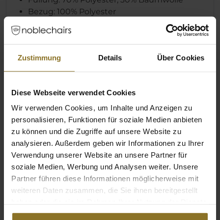
Bezug: 100% Polyester
Maschinenwaschbar bei 40°
Farbe
Zustimmung
Details
Über Cookies
Hauptfarbe
Schwarz
Diese Webseite verwendet Cookies
Sekundärfarbe
Rot, Weiß
Wir verwenden Cookies, um Inhalte und Anzeigen zu
personalisieren, Funktionen für soziale Medien anbieten
Design
Bethesda, Doom,
Gaming
zu können und die Zugriffe auf unsere Website zu
analysieren. Außerdem geben wir Informationen zu Ihrer
Hauptfarbe Kissennähte
Weiß
Verwendung unserer Website an unsere Partner für
soziale Medien, Werbung und Analysen weiter. Unsere
Partner führen diese Informationen möglicherweise mit
Abmessungen / Maße
weiteren Daten zusammen, die Sie ihnen bereitgestellt
haben oder die sie im Rahmen Ihrer Nutzung der Dienste
Breite Nackenkissen
300 mm
gesammelt haben.