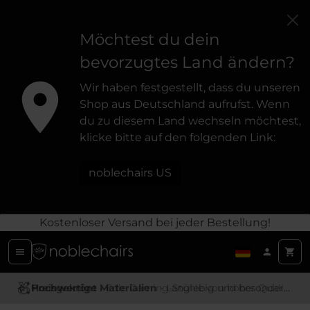
Möchtest du dein
bevorzugtes Land ändern?
Wir haben festgestellt, dass du unseren
Shop aus Deutschland aufrufst. Wenn
du zu diesem Land wechseln möchtest,
klicke bitte auf den folgenden Link:
noblechairs US
Kostenloser Versand bei jeder Bestellung!
Preisgekrönt
Hochwertige Materialien
- Edle Gaming-Stühle von hoher Qualität
- Langlebig und besonders Angenehm