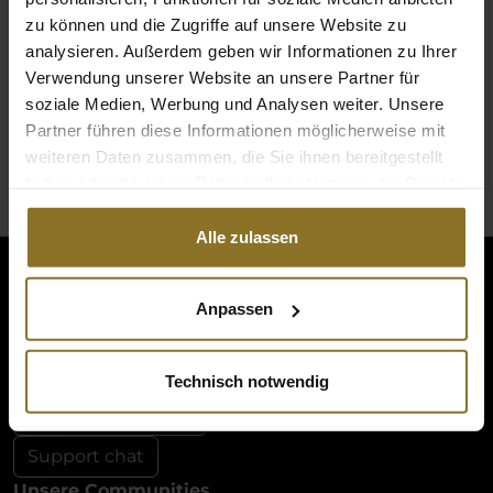
Melde dich in deinem Konto an, um deine
zu können und die Zugriffe auf unsere Website zu
vollständige Bestellhistorie einzusehen,
analysieren. Außerdem geben wir Informationen zu Ihrer
Bestellungen zu verfolgen oder eine
Verwendung unserer Website an unsere Partner für
Rücksendung zu starten.
soziale Medien, Werbung und Analysen weiter. Unsere
Partner führen diese Informationen möglicherweise mit
Einloggen
weiteren Daten zusammen, die Sie ihnen bereitgestellt
haben oder die sie im Rahmen Ihrer Nutzung der Dienste
gesammelt haben.
Alle zulassen
noblechairs
Anpassen
+49 (0)30 8379 95 00
Montag bis Freitag zwischen 10 und 18 Uhr
info@noblechairs.com
Technisch notwendig
Vertrag widerrufen
Support chat
Unsere Communities